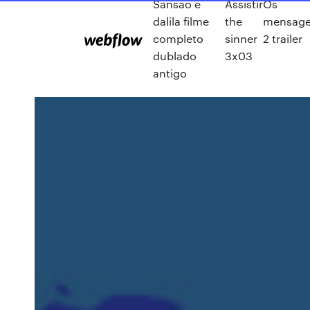
Sansao e
Assistir
Os
dalila filme
the
mensage
completo
sinner
2 trailer
dublado
3x03
antigo