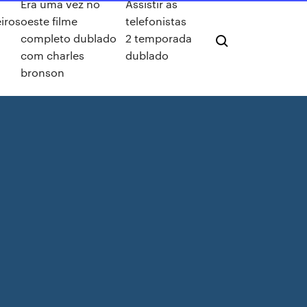
Era uma vez no
Assistir as
iros
oeste filme
telefonistas
completo dublado
2 temporada
com charles
dublado
bronson