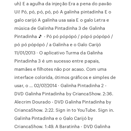
uh) E a agulha da injeção Era a pena do pavão
Ui! Pó, pó, pó, pó, pó A galinha pintadinha E o
galo carijó A galinha usa saia E o galo Letra e
música de Galinha Pintadinha 3 de Galinha
Pintadinha 🎵 - Pó pó pópópó / pópó pópópó /
pó pó pópópó / a Galinha e o Galo Carijó
11/01/2013 · O aplicativo Turma da Galinha
Pintadinha 3 é um sucesso entre papais,
mamães e filhotes não por acaso. Com uma
interface colorida, ótimos gráficos e simples de
usar, o … 02/07/2014 · Galinha Pintadinha 2 -
DVD Galinha Pintadinha by CriancaShow. 2:36.
Alecrim Dourado - DVD Galinha Pintadinha by
CriancaShow. 2:22. Sign in to YouTube. Sign in.
Galinha Pintadinha e o Galo Carijó by
CriancaShow. 1:49. A Baratinha - DVD Galinha