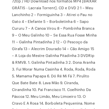
720p / HD Download nos formatos MP4 [BAIXAR
GRÁTIS - Lacraia Torrent]. CD e DVD 2 1 – Meu
Lanchinho 2 – Formiguinha 3 – Atirei o Pau no
Gato 4 – Elefante 5 – Borboletinha 6 – Sapo
Cururu 7 – A Canoa Virou 8 – Pombinha Branca
9 – O Meu Galinho 10 – Se Essa Rua Fosse Minha
11 – Galinha Pintadinha 2 12 – O Pescoço da
Girafa 13 – Alecrim Dourado 14 – Cão Amigo 15
– A Loja do Mestre Galinha Pitadinha 3 DVDRip
& RMVB. 1. Galinha Pintadinha 3 2. Dona Aranha
3. Fui Morar Numa Casinha 4. Roda, Roda, Roda
5. Mamama Papapa 6. Dó Ré Mi Fá 7. Pirulito
Que Bate Bate 8. Lava Mão 9. Ciranda,
Cirandinha 10. Pai Francisco 11. Coelhinho Da
Páscoa 12. Meu Limão, Meu Limoeiro 13. O
Cravo E A Rosa 14. Borboleta Pequenina. Nome