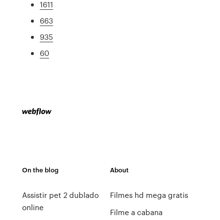
1611
663
935
60
On the blog
About
Assistir pet 2 dublado
Filmes hd mega gratis
online
Filme a cabana