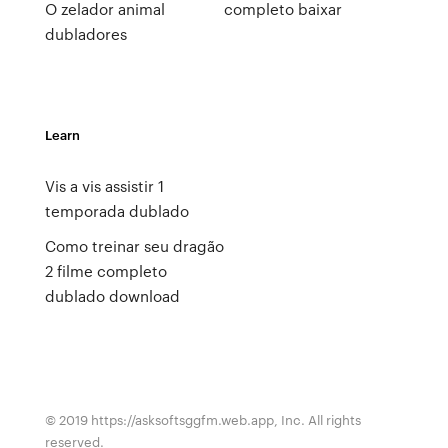
O zelador animal
completo baixar
dubladores
Learn
Vis a vis assistir 1
temporada dublado
Como treinar seu dragão
2 filme completo
dublado download
© 2019 https://asksoftsggfm.web.app, Inc. All rights
reserved.