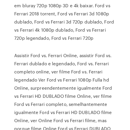
em bluray 720p 1080p 3D e 4k baixar. Ford vs
Ferrari 2018 torrent, Ford vs Ferrari 3d 1080p
dublado, Ford vs Ferrari 3d 720p dublado, Ford
vs Ferrari 4k 1080p dublado, Ford vs Ferrari
720p legendado, Ford vs Ferrari 720p
Assistir Ford vs. Ferrari Online, assistir Ford vs.
Ferrari dublado e legendado, Ford vs. Ferrari
completo online, ver filme Ford vs. Ferrari
legendado Ver Ford vs Ferrari 1080p Fulla hd
Online, surpreendentemente igualmente Ford
vs Ferrari HD DUBLADO filme Online, ver filme
Ford vs Ferrari completo, semelhantemente
igualmente Ford vs Ferrari HD DUBLADO filme
Online, ver Online Ford vs Ferrari filme, mas
porque filme Online Ford vs Ferrari DUBLADO