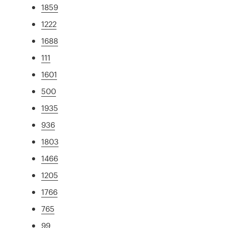
1859
1222
1688
111
1601
500
1935
936
1803
1466
1205
1766
765
99