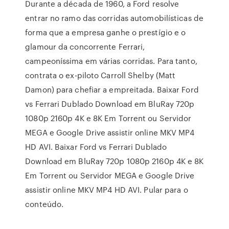
Durante a década de 1960, a Ford resolve
entrar no ramo das corridas automobilísticas de
forma que a empresa ganhe o prestígio e o
glamour da concorrente Ferrari,
campeoníssima em várias corridas. Para tanto,
contrata o ex-piloto Carroll Shelby (Matt
Damon) para chefiar a empreitada. Baixar Ford
vs Ferrari Dublado Download em BluRay 720p
1080p 2160p 4K e 8K Em Torrent ou Servidor
MEGA e Google Drive assistir online MKV MP4
HD AVI. Baixar Ford vs Ferrari Dublado
Download em BluRay 720p 1080p 2160p 4K e 8K
Em Torrent ou Servidor MEGA e Google Drive
assistir online MKV MP4 HD AVI. Pular para o
conteúdo.