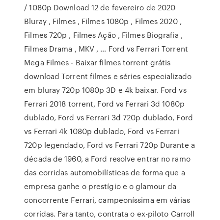
/ 1080p Download 12 de fevereiro de 2020
Bluray , Filmes , Filmes 1080p , Filmes 2020 ,
Filmes 720p , Filmes Ação , Filmes Biografia ,
Filmes Drama , MKV , … Ford vs Ferrari Torrent
Mega Filmes - Baixar filmes torrent grátis
download Torrent filmes e séries especializado
em bluray 720p 1080p 3D e 4k baixar. Ford vs
Ferrari 2018 torrent, Ford vs Ferrari 3d 1080p
dublado, Ford vs Ferrari 3d 720p dublado, Ford
vs Ferrari 4k 1080p dublado, Ford vs Ferrari
720p legendado, Ford vs Ferrari 720p Durante a
década de 1960, a Ford resolve entrar no ramo
das corridas automobilísticas de forma que a
empresa ganhe o prestígio e o glamour da
concorrente Ferrari, campeoníssima em várias
corridas. Para tanto, contrata o ex-piloto Carroll