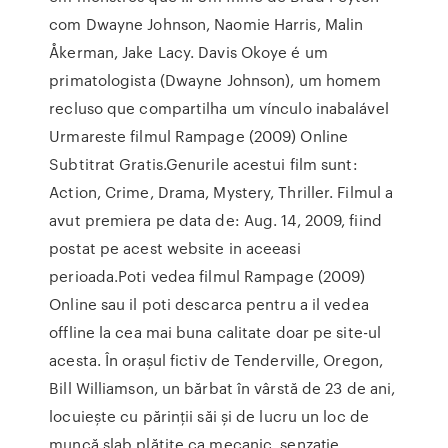
com Dwayne Johnson, Naomie Harris, Malin
Åkerman, Jake Lacy. Davis Okoye é um
primatologista (Dwayne Johnson), um homem
recluso que compartilha um vínculo inabalável
Urmareste filmul Rampage (2009) Online
Subtitrat Gratis.Genurile acestui film sunt:
Action, Crime, Drama, Mystery, Thriller. Filmul a
avut premiera pe data de: Aug. 14, 2009, fiind
postat pe acest website in aceeasi
perioada.Poti vedea filmul Rampage (2009)
Online sau il poti descarca pentru a il vedea
offline la cea mai buna calitate doar pe site-ul
acesta. În orașul fictiv de Tenderville, Oregon,
Bill Williamson, un bărbat în vârstă de 23 de ani,
locuiește cu părinții săi și de lucru un loc de
muncă slab plătite ca mecanic, senzație