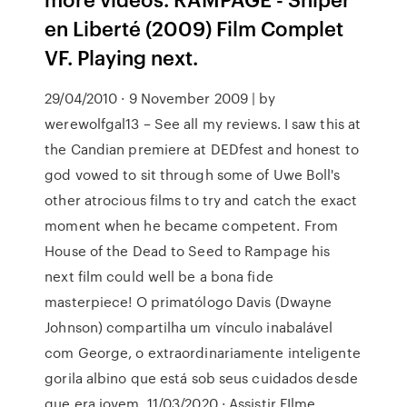
en Liberté (2009) Film Complet
VF. Playing next.
29/04/2010 · 9 November 2009 | by
werewolfgal13 – See all my reviews. I saw this at
the Candian premiere at DEDfest and honest to
god vowed to sit through some of Uwe Boll's
other atrocious films to try and catch the exact
moment when he became competent. From
House of the Dead to Seed to Rampage his
next film could well be a bona fide
masterpiece! O primatólogo Davis (Dwayne
Johnson) compartilha um vínculo inabalável
com George, o extraordinariamente inteligente
gorila albino que está sob seus cuidados desde
que era jovem. 11/03/2020 · Assistir FIlme