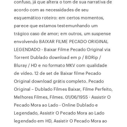
confuso, já que altera o tom de sua narrativa de
acordo com as necessidades de seu
esquemático roteiro: em certos momentos,
parece que estamos testemunhando um
trágico caso de amor; em outros, um suspense
envolvendo BAIXAR FILME PECADO ORIGINAL
LEGENDADO - Baixar Filme Pecado Original via
Torrent Dublado download em p / BDRip /
Bluray / HD e no formato MKV com qualidade
de vídeo. 12 de set de Baixar filme Pecado
Original download grátis completo. Pecado
Original – Dublado Filmes Baixar, Filme Perfeito,
Melhores Filmes, Filmes. 01/06/1955 · Assistir O
Pecado Mora ao Lado - Online Dublado e
Legendado, Assistir O Pecado Mora ao Lado
legendado em HD, Assistir O Pecado Mora ao