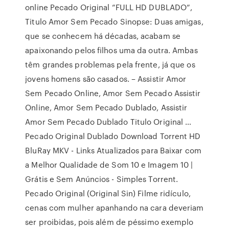
online Pecado Original ”FULL HD DUBLADO”,
Titulo Amor Sem Pecado Sinopse: Duas amigas,
que se conhecem há décadas, acabam se
apaixonando pelos filhos uma da outra. Ambas
têm grandes problemas pela frente, já que os
jovens homens são casados. – Assistir Amor
Sem Pecado Online, Amor Sem Pecado Assistir
Online, Amor Sem Pecado Dublado, Assistir
Amor Sem Pecado Dublado Titulo Original …
Pecado Original Dublado Download Torrent HD
BluRay MKV - Links Atualizados para Baixar com
a Melhor Qualidade de Som 10 e Imagem 10 |
Grátis e Sem Anúncios - Simples Torrent.
Pecado Original (Original Sin) Filme ridículo,
cenas com mulher apanhando na cara deveriam
ser proibidas, pois além de péssimo exemplo