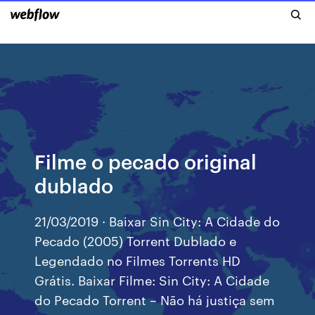
Filme o pecado original
dublado
21/03/2019 · Baixar Sin City: A Cidade do
Pecado (2005) Torrent Dublado e
Legendado no Filmes Torrents HD
Grátis. Baixar Filme: Sin City: A Cidade
do Pecado Torrent – Não há justiça sem