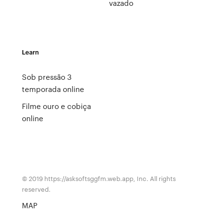
vazado
Learn
Sob pressão 3
temporada online
Filme ouro e cobiça
online
© 2019 https://asksoftsggfm.web.app, Inc. All rights
reserved.
MAP