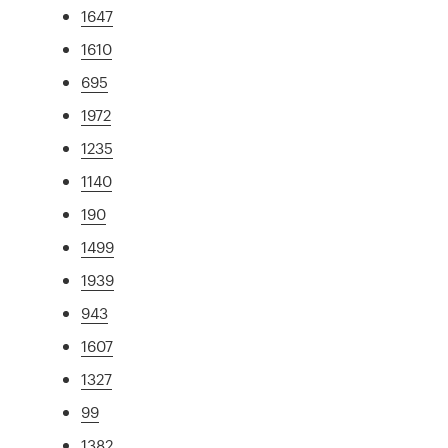
1647
1610
695
1972
1235
1140
190
1499
1939
943
1607
1327
99
1382