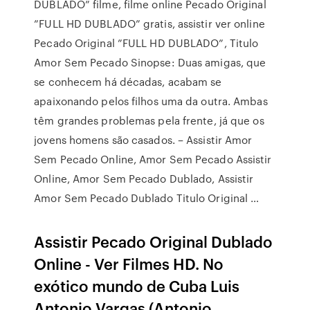
DUBLADO” filme, filme online Pecado Original
”FULL HD DUBLADO” gratis, assistir ver online
Pecado Original ”FULL HD DUBLADO”, Titulo
Amor Sem Pecado Sinopse: Duas amigas, que
se conhecem há décadas, acabam se
apaixonando pelos filhos uma da outra. Ambas
têm grandes problemas pela frente, já que os
jovens homens são casados. – Assistir Amor
Sem Pecado Online, Amor Sem Pecado Assistir
Online, Amor Sem Pecado Dublado, Assistir
Amor Sem Pecado Dublado Titulo Original …
Assistir Pecado Original Dublado
Online - Ver Filmes HD. No
exótico mundo de Cuba Luis
Antonio Vargas (Antonio