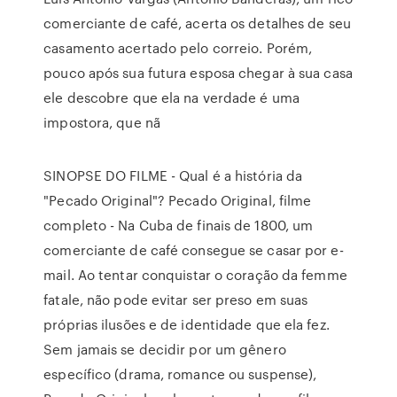
comerciante de café, acerta os detalhes de seu
casamento acertado pelo correio. Porém,
pouco após sua futura esposa chegar à sua casa
ele descobre que ela na verdade é uma
impostora, que nã
SINOPSE DO FILME - Qual é a história da
"Pecado Original"? Pecado Original, filme
completo - Na Cuba de finais de 1800, um
comerciante de café consegue se casar por e-
mail. Ao tentar conquistar o coração da femme
fatale, não pode evitar ser preso em suas
próprias ilusões e de identidade que ela fez.
Sem jamais se decidir por um gênero
específico (drama, romance ou suspense),