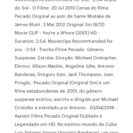
do Sol - O Filme 20 Jul 2010 Cenas do filme
Pecado Original ao som de Same Mistake de
James Blunt. 3 Mai 2012 Original Sin (8/12)
Movie CLIP - You're a Whore (2001) HD -
Duration: 2:54. Movieclips Recommended for
you · 2:54 · Trecho Filme Pecado Gênero:
Suspense. Estréia: Direção: Michael Cristopher.
Elenco: Allison Mackie, Angelina Jolie, Antonio
Banderas, Gregory Itzin, Jack Thompson, Joan
Pringle, Pecado Original (Original Sin) é um
filme estadunidense de 2001, do gênero
suspense erótico, escrito e dirigido por Michael
Cristofer e estrelado por Antonio 03/04/2018 ·
Assistir Filme Pecado Original Dublado e
Legendado em HD. No exótico mundo de Cuba
Luis Antonio Vargas (Antonio Banderas), um rico