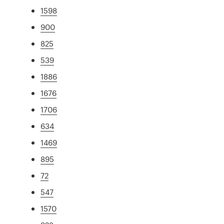
1598
900
825
539
1886
1676
1706
634
1469
895
72
547
1570