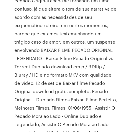
Pecado Original acaba se tornando um filme
confuso, já que altera o tom de sua narrativa de
acordo com as necessidades de seu
esquemático roteiro: em certos momentos,
parece que estamos testemunhando um
trágico caso de amor; em outros, um suspense
envolvendo BAIXAR FILME PECADO ORIGINAL
LEGENDADO - Baixar Filme Pecado Original via
Torrent Dublado download em p / BDRip /
Bluray / HD e no formato MKV com qualidade
de vídeo. 12 de set de Baixar filme Pecado
Original download grátis completo. Pecado
Original – Dublado Filmes Baixar, Filme Perfeito,
Melhores Filmes, Filmes. 01/06/1955 · Assistir O
Pecado Mora ao Lado - Online Dublado e
Legendado, Assistir O Pecado Mora ao Lado