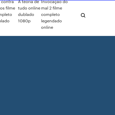
 contra
A teoria de
Invocação do
os filme
tudo online
mal 2 filme
mpleto
dublado
completo
blado
1080p
legendado
online