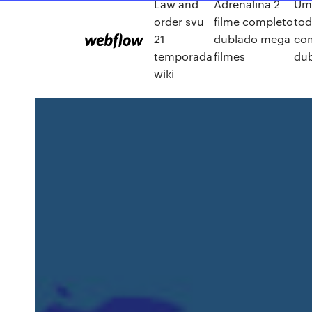
Law and
Adrenalina 2
Um
order svu
filme completo
tod
21
dublado mega
co
temporada
filmes
du
wiki