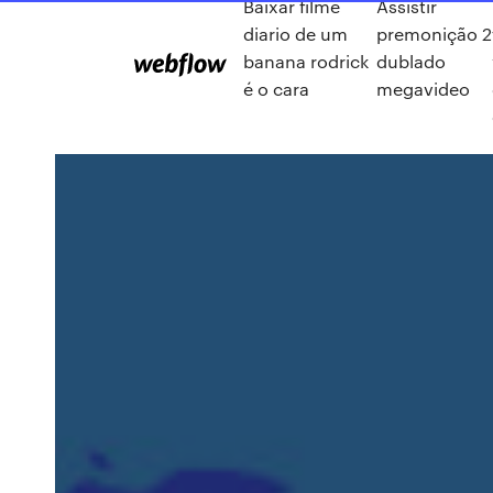
Baixar filme
Assistir
diario de um
premonição 2
banana rodrick
dublado
é o cara
megavideo