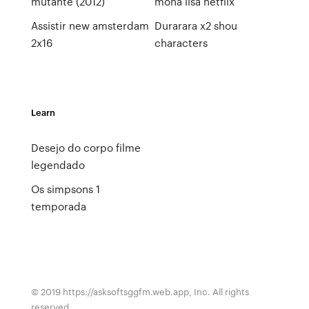
mutante (2012)
mona lisa netflix
Assistir new amsterdam
Durarara x2 shou
2x16
characters
Learn
Desejo do corpo filme
legendado
Os simpsons 1
temporada
© 2019 https://asksoftsggfm.web.app, Inc. All rights
reserved.