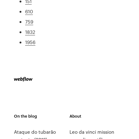
151
610
759
1832
1956
On the blog
About
Ataque do tubarão
Leo da vinci mission