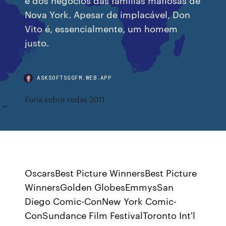
Nova York. Apesar de implacável, Don
Vito é, essencialmente, um homem
justo.
ASKSOFTSGGFM.WEB.APP
Furia sobre rodas 2011
OscarsBest Picture WinnersBest Picture
WinnersGolden GlobesEmmysSan
Diego Comic-ConNew York Comic-
ConSundance Film FestivalToronto Int'l