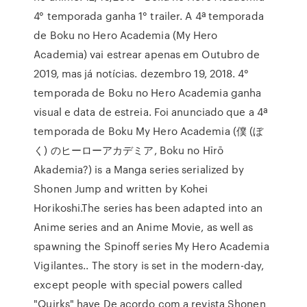
4° temporada ganha 1° trailer. A 4ª temporada
de Boku no Hero Academia (My Hero
Academia) vai estrear apenas em Outubro de
2019, mas já notícias. dezembro 19, 2018. 4°
temporada de Boku no Hero Academia ganha
visual e data de estreia. Foi anunciado que a 4ª
temporada de Boku My Hero Academia (僕 (ぼ
く) のヒーローアカデミア, Boku no Hīrō
Akademia?) is a Manga series serialized by
Shonen Jump and written by Kohei
Horikoshi.The series has been adapted into an
Anime series and an Anime Movie, as well as
spawning the Spinoff series My Hero Academia
Vigilantes.. The story is set in the modern-day,
except people with special powers called
"Quirks" have De acordo com a revista Shonen