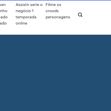
man
Assistir serie o
Filme os
enho
negócio 1
croods
mado
temporada
personagens
ado
online