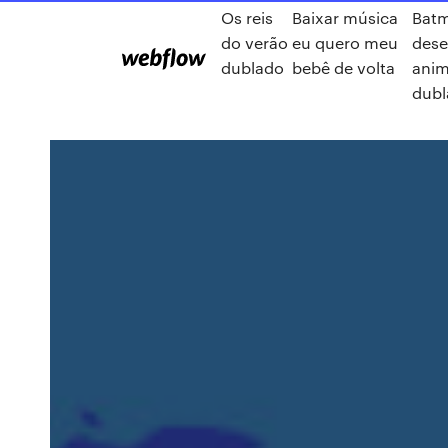
Os reis
Baixar música
Bat
do verão
eu quero meu
des
dublado
bebê de volta
ani
dubl