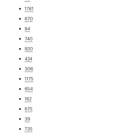
1781
670
84
740
920
424
306
1175
654
162
675
39
735